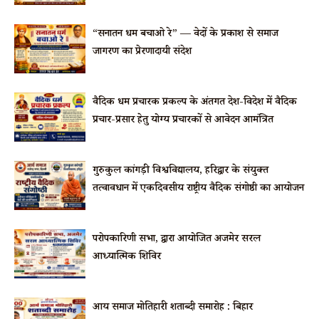
“सनातन धर्म बचाओ रे” — वेदों के प्रकाश से समाज
जागरण का प्रेरणादायी संदेश
वैदिक धर्म प्रचारक प्रकल्प के अंतर्गत देश-विदेश में वैदिक
प्रचार-प्रसार हेतु योग्य प्रचारकों से आवेदन आमंत्रित
गुरुकुल कांगड़ी विश्वविद्यालय, हरिद्वार के संयुक्त
तत्वावधान में एकदिवसीय राष्ट्रीय वैदिक संगोष्ठी का आयोजन
परोपकारिणी सभा, द्वारा आयोजित अजमेर सरल
आध्यात्मिक शिविर
आर्य समाज मोतिहारी शताब्दी समारोह : बिहार