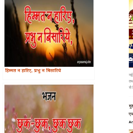
हिम्मत न हारिए, प्रभु न बिसारिये
नई 
तथा
से 
गु
एक
Ar