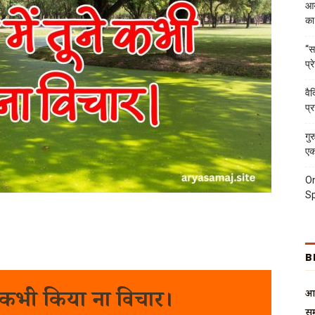
आर
का
“स
प्
वै
प्
गुर
एक
On
Sp
B
ने कभी किया ना विचार।
आर
सम