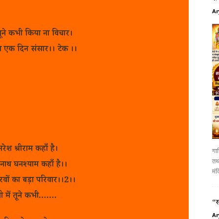
Ar
 तूने कभी किया ना विचार।
गा एक दिन संसार।। टेक ।।
ेश श्रीराम कहाँ है।
गाज
तथा
े नाथ घनश्याम कहाँ है।।
मंद
रवों का बड़ा परिवार।।2।।
गी में तूने कभी…….
“स
Ar