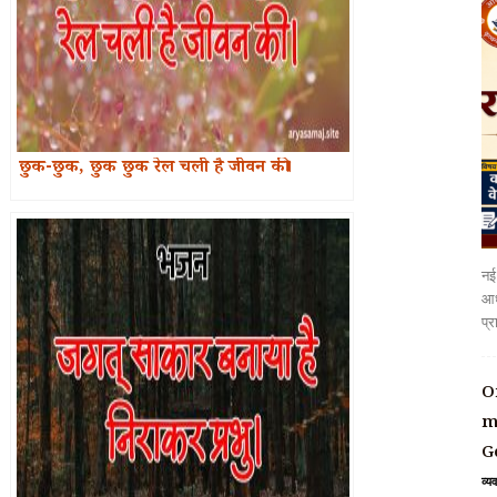
छुक-छुक, छुक छुक रेल चली है जीवन की।
नई 
आध
प्र
O
m
G
व्य