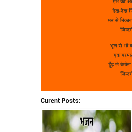
ऐश की अटा
देख-देख जि
मन से निकाल
जिन्द
भूल से भी 
एक परमात
ढूँढ़ ले बेमो
जिन्द
Curent Posts: