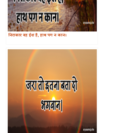
निराकार वह ईश है, हाथ पग न कान।