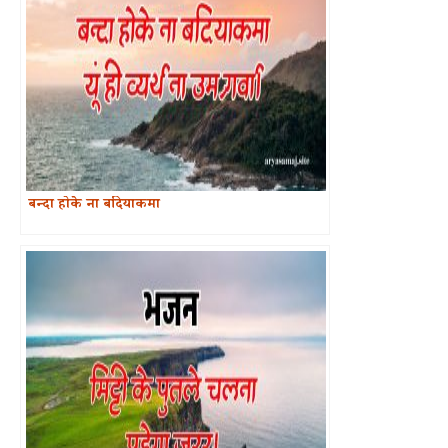
बन्दा होके ना बदियाकमा