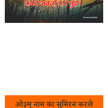
ओ३म् नाम का सुमिरन करले