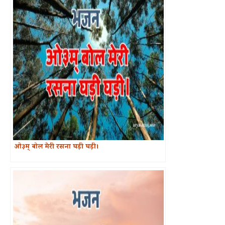
ओ३म् बोल मेरी रसना घड़ी घड़ी।