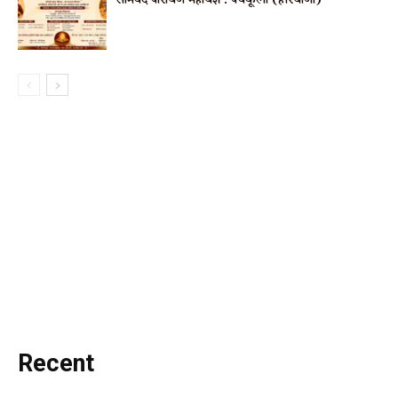
सामवेद पारायण महायज्ञ : पंचकूला (हरियाणा)
Recent