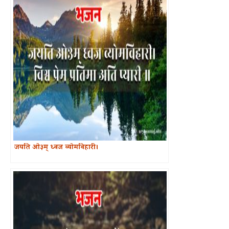
जयति ओ३म् ध्वज व्योमविहारी।