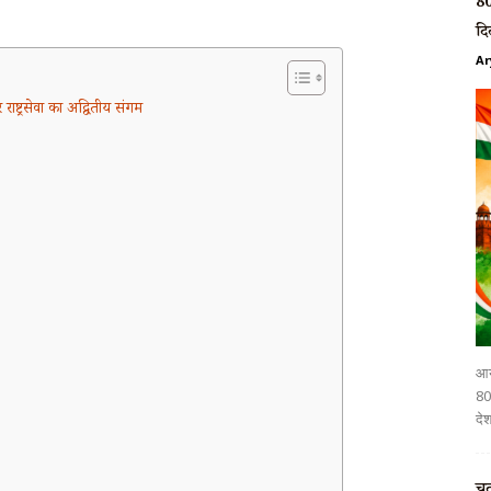
80
दि
Ar
ष्ट्रसेवा का अद्वितीय संगम
आर
80व
देश
चत