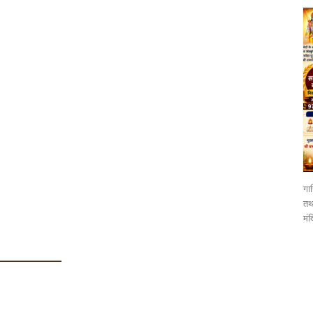
गाज
तथा
मंद