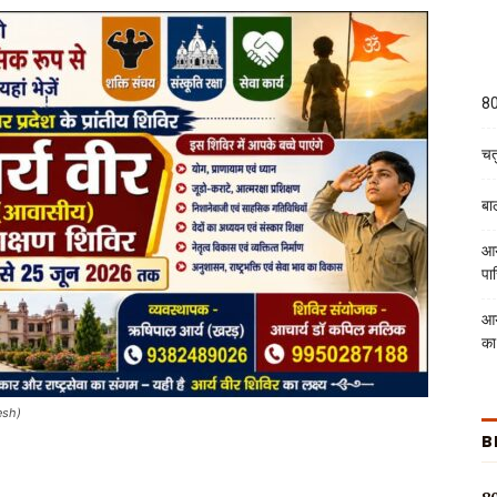
80
चतु
बा
आर
पा
आर
का
esh)
B