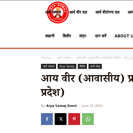
Arya
आर्य समाज
आर्य वीर दल
आर्य वीरांगना दल
आर्
Samaj
कहानी
शिवीर
मंत्रः
दान करें
ABOUT 
Home
आर्य समाज
आर्य वीर (आवासीय) प्रशिक्षण शिविर : भानु (उत
आर्य समाज
Arya Samaj
शिवीर
सभी लेख
आर्य वीर (आवासीय) प्रश
प्रदेश)
By
Arya Samaj Event
-
June 13, 2026