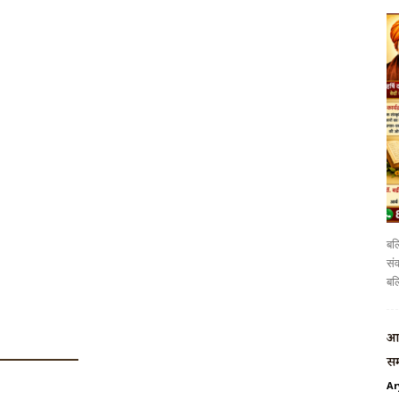
बलि
संव
बलि
आर
सम
Ar