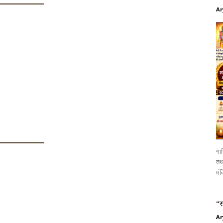
Ar
गाज
तथा
मंद
“स
Ar