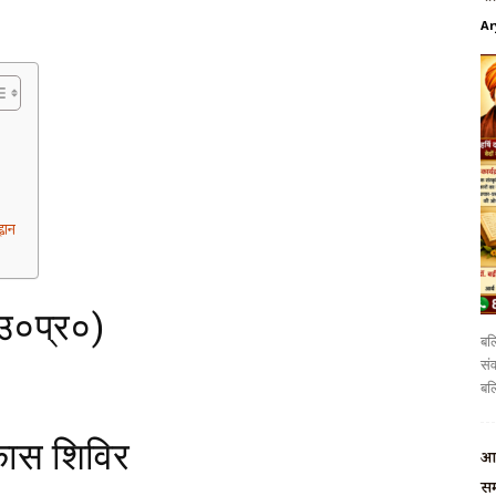
Ar
वान
(उ०प्र०)
बलि
संव
बलि
विकास शिविर
आर
सम