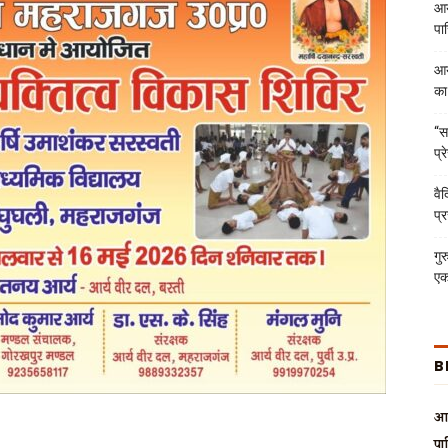
आर
पा
आर
का
“स
प्
वै
प्
गुर
एक
B
आर
पा