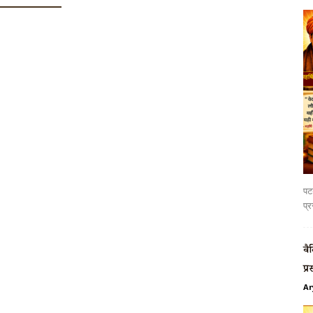
पटन
प्र
वै
प्र
Ar