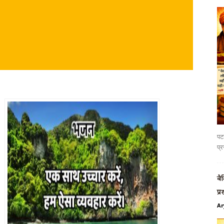
पटन
प्र
वै
प्र
Ar