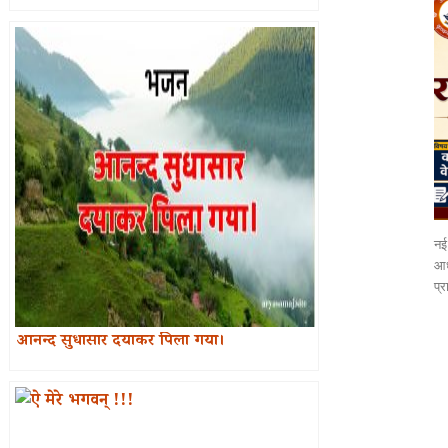
नई 
आध
प्र
आनन्द सुधासार दयाकर पिला गया।