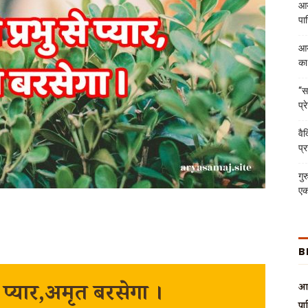
आर
पा
आर
का
“स
प्
वै
प्
गुर
एक
B
से प्यार,अमृत बरसेगा ।
आर
पा