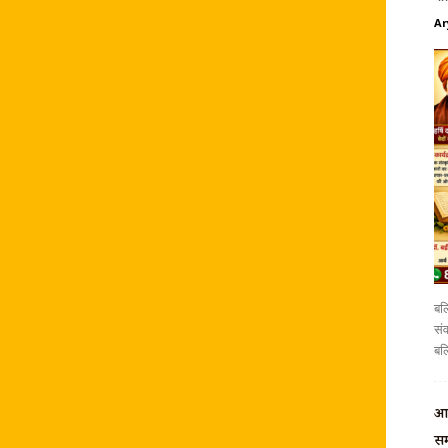
Ar
बलि
संव
बलि
आर
सम