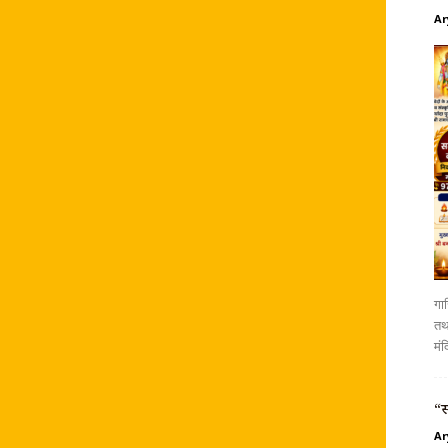
Ar
गाज
तथा
मंद
“स
Ar