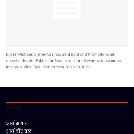
In der Welt der Online-Casinos sind Boni und Promotions ein
entscheidender Faktor für Spieler, die ihre Gewinne maximieren
möchten. Viele Spieler interessieren sich auch...
कैटेगरी
आर्य समाज
आर्य वीर दल