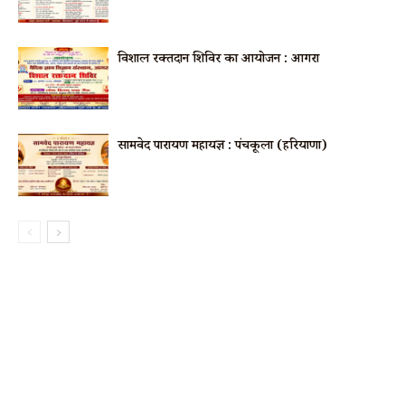
विशाल रक्तदान शिविर का आयोजन : आगरा
सामवेद पारायण महायज्ञ : पंचकूला (हरियाणा)