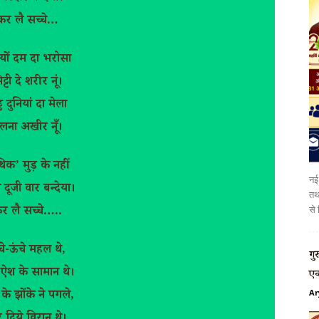
कर लै सच्चे…
यों दम दा भरोसा
ट्टी दे शरीर नूं।
ड दुनियां दा मेला
लना अखीर नूँ।
िक’ मुड़ के नहीं
नई 
दूजी वार बन्देया।
तथा
से 
र लै सच्चे…..
चे-ऊंचे महल थे,
गु
ऐश के सामान थे।
एक
Ar
के झोंके ने पगले,