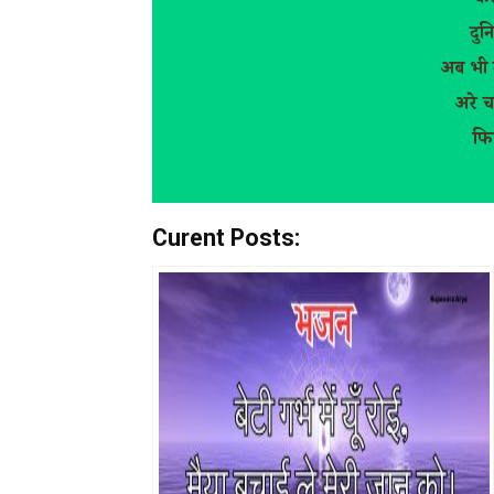
कर
दुन
अब भी न
अरे च
फिर
Curent Posts: