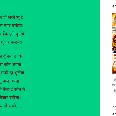
Ar
 लै सच्चे प्रभु दे
ल प्यार बन्देया।
जिन्दगी नूं ऐंवें
 गुजार बन्देया।
 दुनियां दे विच
ेरा कौन अपना।
भु अपने दा भुलेया
गाज
तूं नाम जपना।
तथा
े वेला ई सोच ते
मंद
विचार बन्देया।
र लै सच्चे…..
“स
Ar