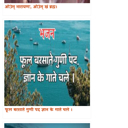
ओ3म् नारायणः, ओ3म् खं ब्रह्म।
फूल बरसाते गुणी पद ज्ञान के गाते चले ।