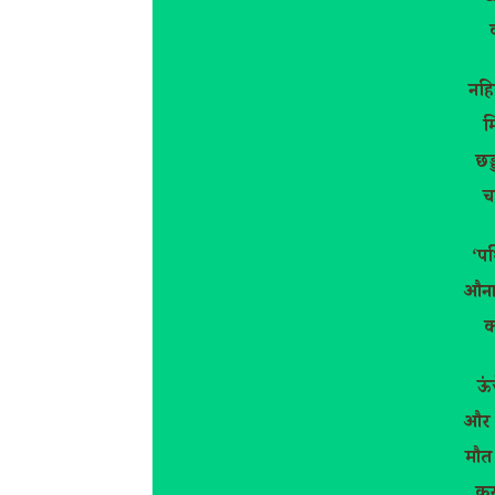
नहि
मि
छड्
च
‘पथ
औना 
क
ऊं
और 
मौत 