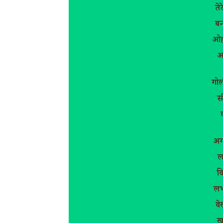
ते
बन
ओह
अ
गोल
सी
अग्
ल
वि
लभ
वे
ख