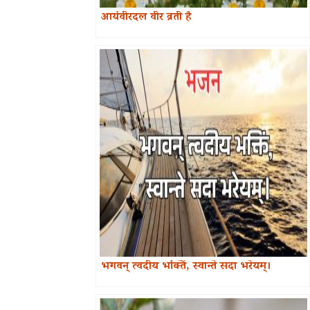
आर्यवीरदल वीर व्रती है
भगवन् त्वदीय भक्तिं, स्वान्ते सदा भरेयम्।