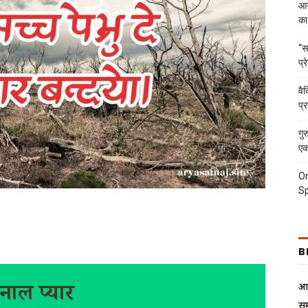
आर
का
“स
प्
वै
प्
गुर
एक
On
Sp
B
भु नाल प्यार
आर
सम