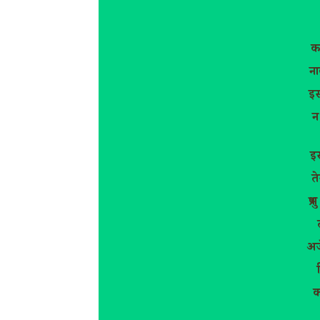
कर
ना
इस 
न
इस
त
प्र
अज
क