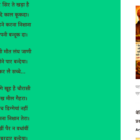
रे सिर ते खड़ा है
्दे काल कूकदा।
ने करना निशाना
पनी बन्दूक दा।
ी मौत लंघ जाणी
ने पार बन्देया।
कर लै सच्चे…
पटन
गे खूह है चौरासी
प्र
ख मील गैहरा।
च डिग्गेयां नहीं
वै
ना निशान तेरा।
प्र
खीं पैर न वधांवीं
Ar
बरदार बन्देया।