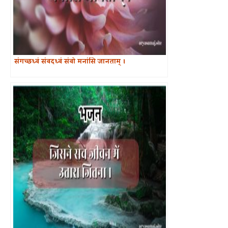
संगच्छध्वं संवदध्वं संवो मनांसि जानताम् ।