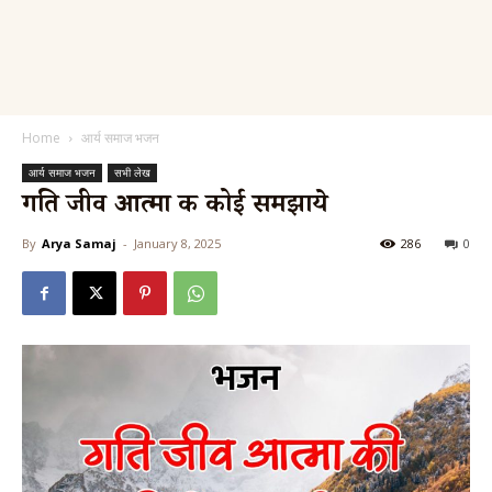
Home
आर्य समाज भजन
आर्य समाज भजन
सभी लेख
गति जीव आत्मा की कोई समझाये
By
Arya Samaj
-
January 8, 2025
286
0