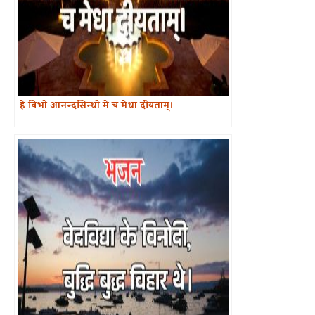
हे विभो आनन्दसिन्धो मे च मेधा दीयताम्।