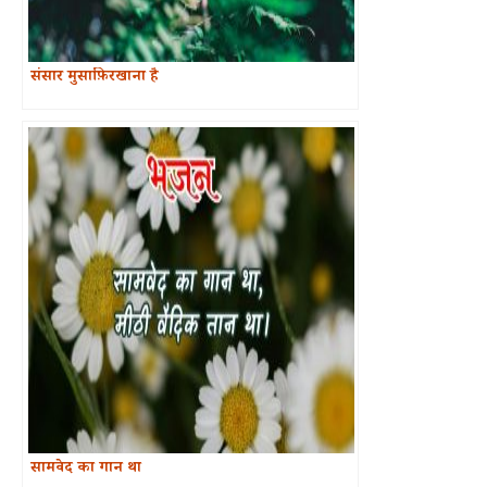
संसार मुसाफ़िरखाना है
सामवेद का गान था