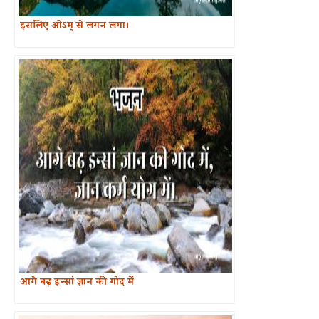
इसलिए ओऽम् से लगन लगा।
आगे बढ़ इन्सां ज्ञान की गोद में