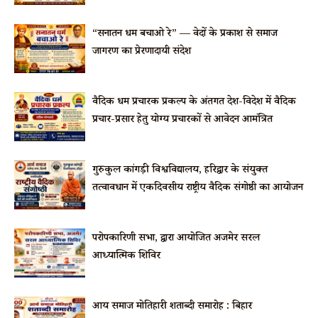
“सनातन धर्म बचाओ रे” — वेदों के प्रकाश से समाज
जागरण का प्रेरणादायी संदेश
वैदिक धर्म प्रचारक प्रकल्प के अंतर्गत देश-विदेश में वैदिक
प्रचार-प्रसार हेतु योग्य प्रचारकों से आवेदन आमंत्रित
गुरुकुल कांगड़ी विश्वविद्यालय, हरिद्वार के संयुक्त
तत्वावधान में एकदिवसीय राष्ट्रीय वैदिक संगोष्ठी का आयोजन
परोपकारिणी सभा, द्वारा आयोजित अजमेर सरल
आध्यात्मिक शिविर
आर्य समाज मोतिहारी शताब्दी समारोह : बिहार