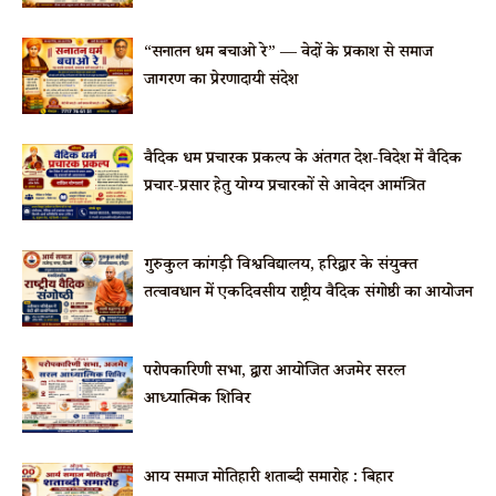
“सनातन धर्म बचाओ रे” — वेदों के प्रकाश से समाज
जागरण का प्रेरणादायी संदेश
वैदिक धर्म प्रचारक प्रकल्प के अंतर्गत देश-विदेश में वैदिक
प्रचार-प्रसार हेतु योग्य प्रचारकों से आवेदन आमंत्रित
गुरुकुल कांगड़ी विश्वविद्यालय, हरिद्वार के संयुक्त
तत्वावधान में एकदिवसीय राष्ट्रीय वैदिक संगोष्ठी का आयोजन
परोपकारिणी सभा, द्वारा आयोजित अजमेर सरल
आध्यात्मिक शिविर
आर्य समाज मोतिहारी शताब्दी समारोह : बिहार