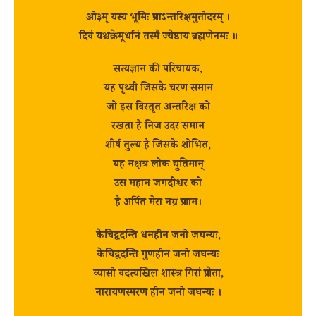
ओ३म् यस्य भूमिः प्रमाऽन्तरिक्षमुतोदरम् ।
दिवं यश्चक्रेमूर्धानं तस्मै ज्येष्ठाय ब्रह्मणेनमः ॥
सत्यज्ञान की परिचायक,
यह पृथ्वी जिसके चरण समान
जो इस विस्तृत अन्तरिक्ष को
रखता है निज उदर समान
शीर्ष तुल्य है जिसके शोभित,
यह नक्षत्र लोक द्युतिमान्
उस महान जगदीश्वर को
है अर्पित मेरा नम्र प्रणाम।
केचिद्वदन्ति धनहीन जनो जघन्यः,
केचिद्वदन्ति गुणहीन जनो जघन्यः
व्यासो वदत्यखिल शास्त्र गिरां प्रणेता,
नारायणस्मरण हीन जनो जघन्यः ।