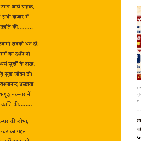
उमड़ आयें ग्राहक,
़ें सभी बाजार में।
 उन्नति की………
स्वामी सबको धन दो,
यमार्ग का दर्शन दो।
्वर्य सुखों के दाता,
घायु सुख जीवन दो।
्वरूपानन्द प्रसन्नता
बाल
-वृद्ध नर-नार में
प्र
को 
 उन्नति की……..
आर
र-घर की शोभा,
पा
-घर का गहना।
Ar