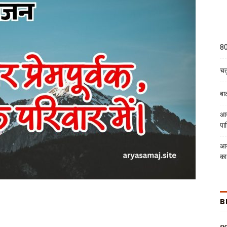
80
चतु
बा
आर
पा
आर
का
B