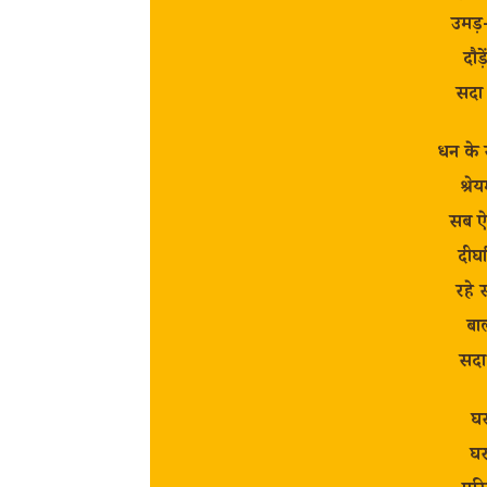
उमड़-
दौड
सदा
धन के 
श्रे
सब ऐश
दीर्
रहे स
बाल
सदा
घ
घर