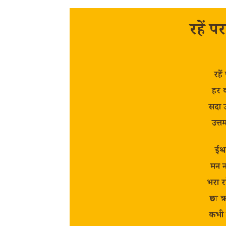
रहें पर
रहें
हर व
सदा उ
उत्त
ईश्
मन न
भरा रह
छः ऋ
कभी 