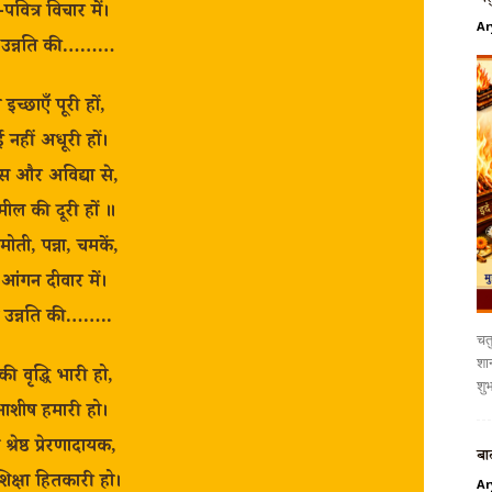
ध-पवित्र विचार में।
Ar
 उन्नति की………
इच्छाएँ पूरी हों,
 नहीं अधूरी हों।
और अविद्या से,
ील की दूरी हों ॥
 मोती, पन्ना, चमकें,
आंगन दीवार में।
 उन्नति की……..
चतु
शान
ी वृद्धि भारी हो,
शुभ
आशीष हमारी हो।
 श्रेष्ठ प्रेरणादायक,
बा
िक्षा हितकारी हो।
Ar