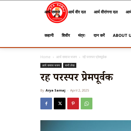
Arya
आर्य समाज
आर्य वीर दल
आर्य वीरांगना दल
आर्
Samaj
कहानी
शिवीर
मंत्रः
दान करें
ABOUT 
Home
आर्य समाज भजन
रहें परस्पर प्रेमपूर्वक
आर्य समाज भजन
सभी लेख
रहें परस्पर प्रेमपूर्वक
By
Arya Samaj
-
April 2, 2025