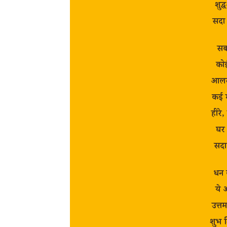
शुद्
सदा
सब 
कोई
आलस 
कई म
हीरे,
घर 
सदा
धन क
ये 
उत्तम
शुभ श