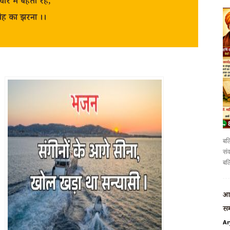
वार में बहता रहे,
नेह का झरना ।।
बलि
संव
बलि
आर
सम
Ar