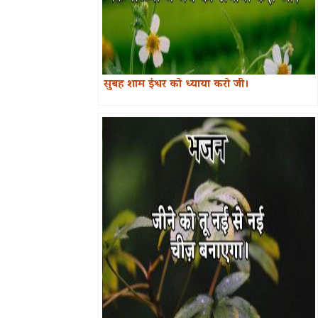
सुबह शाम ईश्वर को ध्याया करो जी।