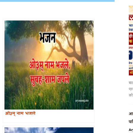
बाल
प्र
को 
ओ३म् नाम भजले
आर
पा
Ar