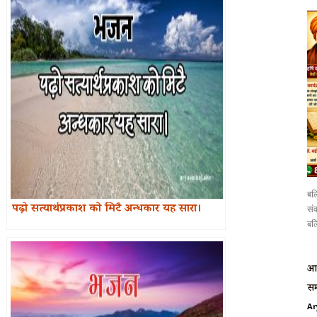
बलि
पढ़ो सत्यार्थप्रकाश को मिटै अन्धकार यह सारा।
संव
बलि
आर
सम
Ar