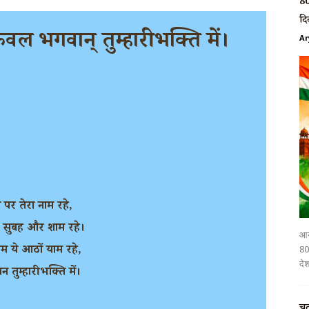
80
दि
केवल
भगवान् तुम्हारी भक्ति में।
Ar
वा पर तेरा नाम रहे,
ाद सुबह और शाम रहे।
आर
 ये आठों याम रहे,
80व
देश
ान तुम्हारी भक्ति में।
चत