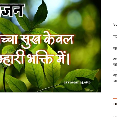
80
चतु
बा
आर
पा
आर
का
B