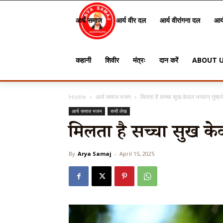
Arya
आर्य समाज
आर्य वीर दल
आर्य वीरांगना दल
आर्
Samaj
कहानी
शिवीर
मंत्रः
दान करें
ABOUT 
Home
आर्य समाज भजन
मिलता है सच्चा सुख केवल भगवान् तुम्हार
आर्य समाज भजन
सभी लेख
मिलता है सच्चा सुख केवल
By
Arya Samaj
-
April 15, 2025