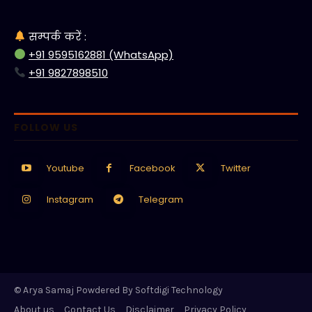
सम्पर्क करें :
+91 9595162881 (WhatsApp)
+91 9827898510
FOLLOW US
Youtube
Facebook
Twitter
Instagram
Telegram
© Arya Samaj Powdered By Softdigi Technology
About us
Contact Us
Disclaimer
Privacy Policy