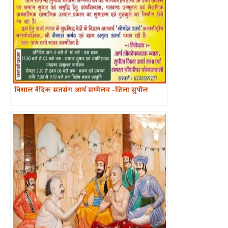
विशाल वैदिक सतसंग आर्य सम्मेलन -जिला सुपौल