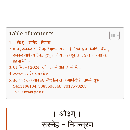
Table of Contents
॥ ओ३म् ॥ सस्नेह – निमन्त्रण
श्रीमद् दयानन्द वेदार्ष महाविद्यालय न्यास, नई दिल्ली द्वारा संचालित श्रीमद्
दयानन्द आर्ष ज्योतिर्मठ गुरुकुल पौन्धा, देहरादून, उत्तराखण्ड के नवप्रविष्ट
ब्रह्मचारियों का
01 सितम्बर 2024 (रविवार) को प्रातः 7 बजे से…
उपनयन एवं वेदारम्भ संस्कार
इस अवसर पर आप इष्ट मित्रों सहित सादर आमन्त्रित हैं। सम्पर्क सूत्र –
9411106104, 9089600568, 7017579268
Curent posts:
॥ ओ३म् ॥
सस्नेह – निमन्त्रण