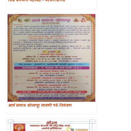
विश्व कल्याण महायज्ञ – नरकटियागंज
आर्य समाज-सोलापूर लावणी पर्व-निमंत्रण